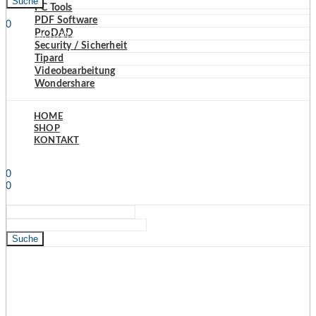
Suche
PC Tools
PDF Software
0
ProDAD
0,00
€
Warenkorb
Security / Sicherheit
Tipard
Videobearbeitung
Wondershare
HOME
SHOP
KONTAKT
Anmelden
Hallo,
0
0
0,00
€
Warenkorb
Suche