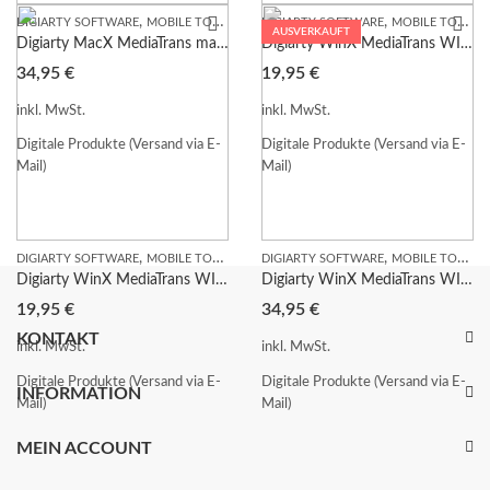
,
,
DIGIARTY SOFTWARE
MOBILE TOOLS
DIGIARTY SOFTWARE
MOBILE TOOLS
AUSVERKAUFT
Digiarty MacX MediaTrans macOS lebenslange Lizenz Garantie Download
Digiarty WinX MediaTrans WIN 1 Jahr für 3 PC Garantie Download
34,95
€
19,95
€
inkl. MwSt.
inkl. MwSt.
Digitale Produkte (Versand via E-
Digitale Produkte (Versand via E-
Mail)
Mail)
,
,
DIGIARTY SOFTWARE
MOBILE TOOLS
DIGIARTY SOFTWARE
MOBILE TOOLS
Digiarty WinX MediaTrans WIN 1 Jahr Lizenz Garantie Download
Digiarty WinX MediaTrans WIN lebenslange Lizenz für 3 PC Garantie Download
19,95
€
34,95
€
KONTAKT
inkl. MwSt.
inkl. MwSt.
Digitale Produkte (Versand via E-
Digitale Produkte (Versand via E-
INFORMATION
Mail)
Mail)
MEIN ACCOUNT