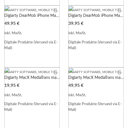
,
,
DIGIARTY SOFTWARE
MOBILE TOOLS
DIGIARTY SOFTWARE
MOBILE TOOLS
Digiarty DearMob iPhone Manager WIN lebenslange Lizenz für 2-5 PC Garantie Download
Digiarty DearMob iPhone Manager WIN lebenslange Lizenz Garantie Download
49,95
€
39,95
€
inkl. MwSt.
inkl. MwSt.
Digitale Produkte (Versand via E-
Digitale Produkte (Versand via E-
Mail)
Mail)
,
,
DIGIARTY SOFTWARE
MOBILE TOOLS
DIGIARTY SOFTWARE
MOBILE TOOLS
Digiarty MacX MediaTrans macOS 1 Jahr Lizenz Garantie Download
Digiarty MacX MediaTrans macOS lebenslange Familien Lizenz 3 PC Garantie Download
19,95
€
49,95
€
inkl. MwSt.
inkl. MwSt.
Digitale Produkte (Versand via E-
Digitale Produkte (Versand via E-
Mail)
Mail)