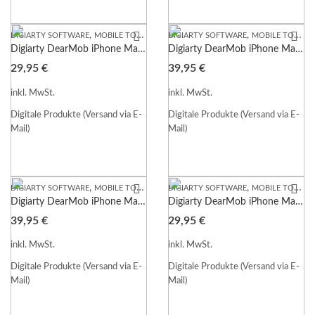
,
,
DIGIARTY SOFTWARE
MOBILE TOOLS
DIGIARTY SOFTWARE
MOBILE TOOLS
Digiarty DearMob iPhone Manager macOS 1 Jahr Lizenz Garantie Download
Digiarty DearMob iPhone Manager macOS lebenslange Lizenz für 2-5 PC Download
29,95
€
39,95
€
inkl. MwSt.
inkl. MwSt.
Digitale Produkte (Versand via E-
Digitale Produkte (Versand via E-
Mail)
Mail)
,
,
DIGIARTY SOFTWARE
MOBILE TOOLS
DIGIARTY SOFTWARE
MOBILE TOOLS
Digiarty DearMob iPhone Manager macOS lebenslange Lizenz Garantie Download
Digiarty DearMob iPhone Manager WIN 1 Jahr Lizenz Garantie Download
39,95
€
29,95
€
inkl. MwSt.
inkl. MwSt.
Digitale Produkte (Versand via E-
Digitale Produkte (Versand via E-
Mail)
Mail)